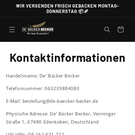
Direkt
WIR VERSENDEN FRISCH GEBACKEN MONTAG-
zum
DONNERSTAG 📦🥖
Inhalt
Warenkorb
Kontaktinformationen
Handelsname: De‘ Bäcker Becker
Telefonnummer: 063239884080
E-Mail: bestellung@de-baecker-becker.de
Physische Adresse: De' Bäcker Becker, Venninger
Straße 1, 67480 Edenkoben, Deutschland
USt-IdNr.:DE 162 671 722